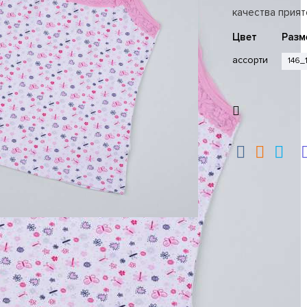
качества прият
Цвет
Разм
ассорти
146_1