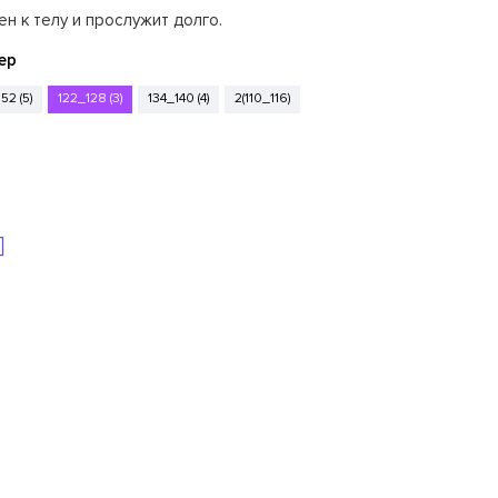
ен к телу и прослужит долго.
ер
52 (5)
122_128 (3)
134_140 (4)
2(110_116)