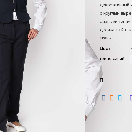
декоративный х
с круглым выре
разными типами
деликатной сти
ткань.
Цвет
темно-синий