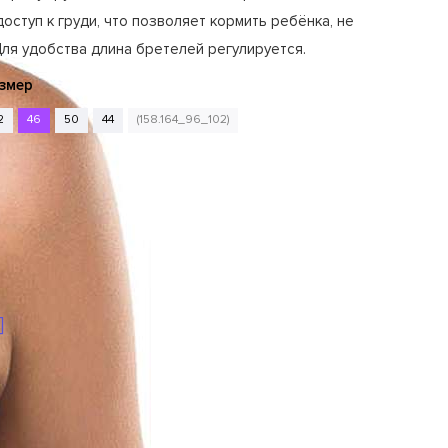
оступ к груди, что позволяет кормить ребёнка, не
Для удобства длина бретелей регулируется.
змер
2
46
50
44
(158.164_96_102)