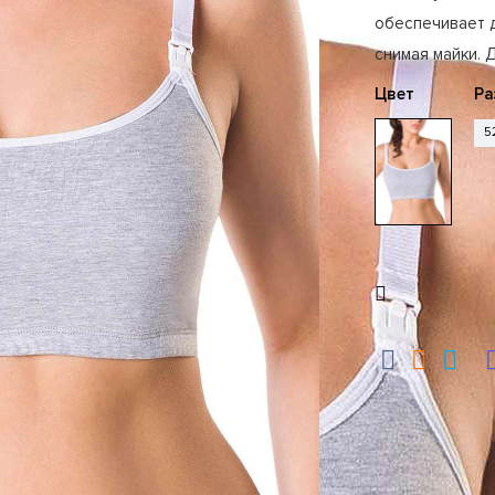
обеспечивает д
снимая майки. 
Цвет
Ра
5