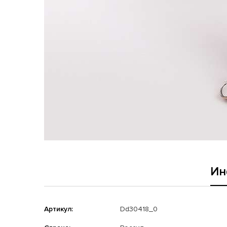
Ин
Артикул:
Dd30418_0