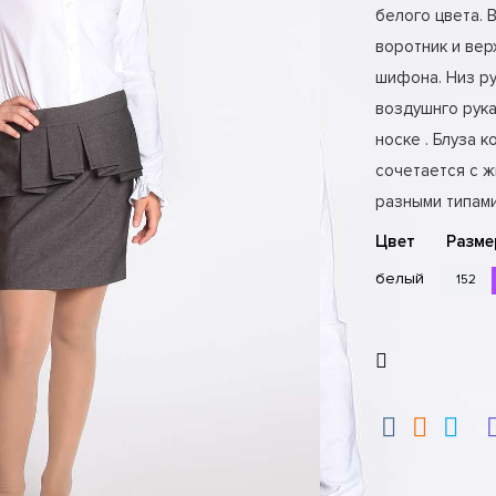
белого цвета. В
воротник и вер
шифона. Низ ру
воздушнго рука
носке . Блуза 
сочетается с ж
разными типами
Цвет
Разме
белый
152