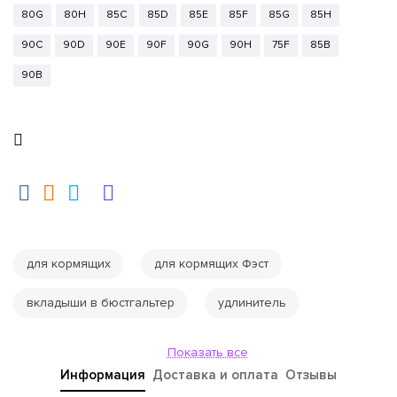
80G
80H
85C
85D
85E
85F
85G
85H
90C
90D
90E
90F
90G
90H
75F
85B
90B
для кормящих
для кормящих Фэст
вкладыши в бюстгальтер
удлинитель
Показать все
Информация
Доставка и оплата
Отзывы