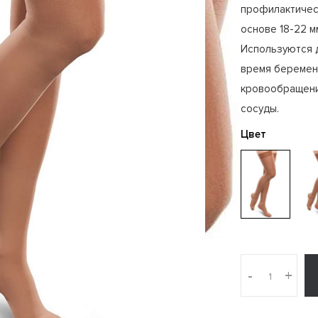
профилактическ
основе 18-22 мм
Используются 
время беремен
кровообращени
сосуды.
Цвет
-
+