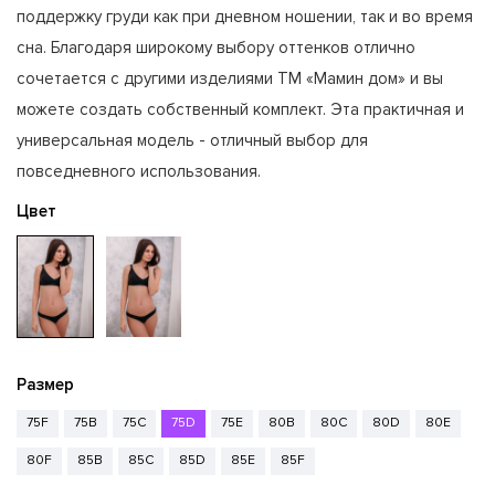
поддержку груди как при дневном ношении, так и во время
сна. Благодаря широкому выбору оттенков отлично
сочетается с другими изделиями ТМ «Мамин дом» и вы
можете создать собственный комплект. Эта практичная и
универсальная модель - отличный выбор для
повседневного использования.
Цвет
Размер
75F
75B
75C
75D
75E
80B
80C
80D
80E
80F
85B
85C
85D
85E
85F