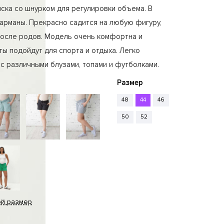
иска со шнурком для регулировки объема. В
арманы. Прекрасно садится на любую фигуру,
после родов. Модель очень комфортна и
ты подойдут для спорта и отдыха. Легко
с различными блузами, топами и футболками.
Размер
48
44
46
50
52
ой размер