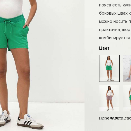
пояса есть кул
боковых швах к
можно носить 
практична, шор
комбинируется 
Цвет
Определите св