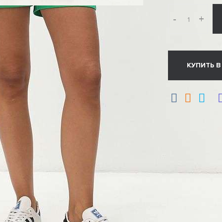
-
+
КУПИТЬ В