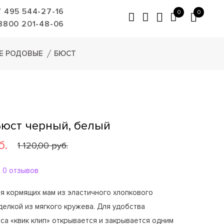
7 495 544-27-16
0
0
8800 201-48-06
Е РОДОВЫЕ
БЮСТ
Бюст черный, белый
б.
1 120,00 руб.
0 отзывов
я кормящих мам из эластичного хлопкового
делкой из мягкого кружева. Для удобства
са «квик клип» открывается и закрывается одним