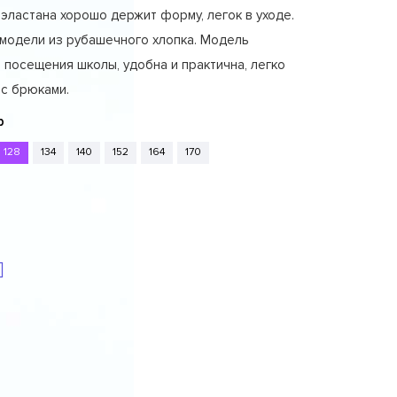
эластана хорошо держит форму, легок в уходе.
 модели из рубашечного хлопка. Модель
 посещения школы, удобна и практична, легко
 с брюками.
р
128
134
140
152
164
170