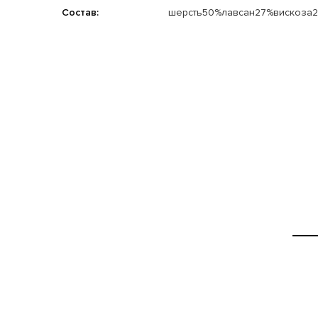
Состав:
шерсть50%лавсан27%вискоза