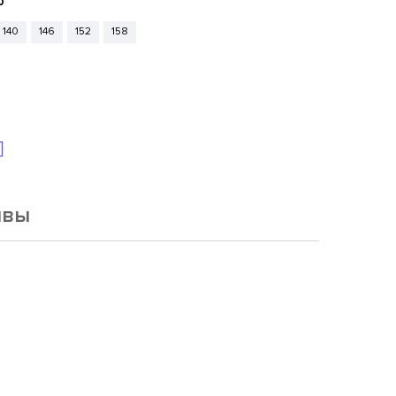
р
140
146
152
158
ывы