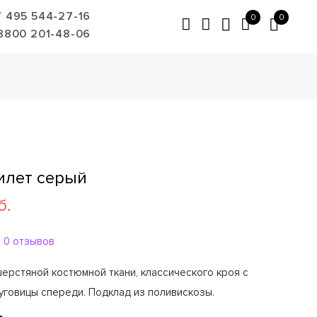
7 495 544-27-16
0
0
8800 201-48-06
илет серый
б.
0 отзывов
ерстяной костюмной ткани, классического кроя с
уговицы спереди. Подклад из поливискозы.