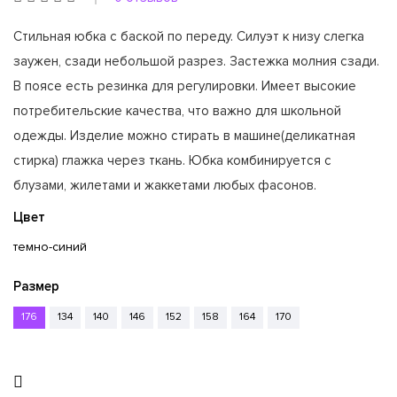
Стильная юбка с баской по переду. Силуэт к низу слегка
заужен, сзади небольшой разрез. Застежка молния сзади.
В поясе есть резинка для регулировки. Имеет высокие
потребительские качества, что важно для школьной
одежды. Изделие можно стирать в машине(деликатная
стирка) глажка через ткань. Юбка комбинируется с
блузами, жилетами и жаккетами любых фасонов.
Цвет
темно-синий
Размер
176
134
140
146
152
158
164
170