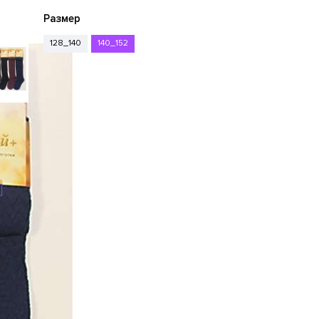
Размер
128_140
140_152