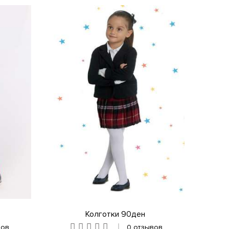
Колготки 90ден
вов
0 отзывов