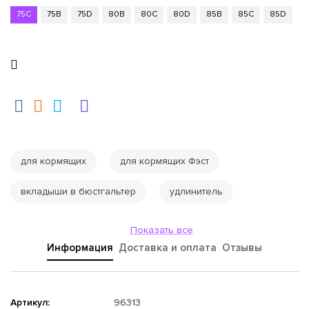
75C
75B
75D
80B
80C
80D
85B
85C
85D
для кормящих
для кормящих Фэст
вкладыши в бюстгальтер
удлинитель
Показать все
Информация
Доставка и оплата
Отзывы
Артикул:
96313