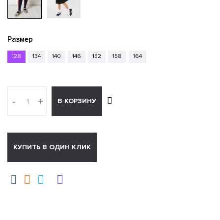
Размер
128
134
140
146
152
158
164
-
+
В КОРЗИНУ
КУПИТЬ В ОДИН КЛИК