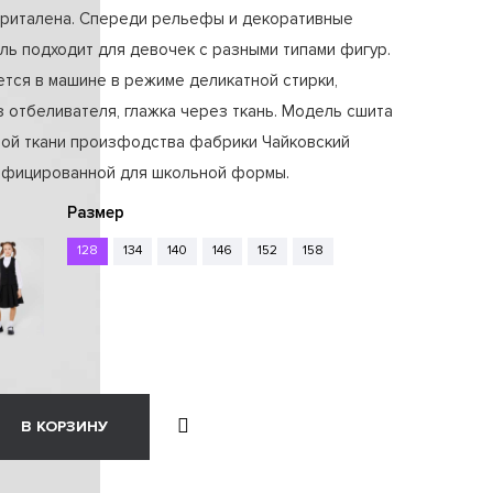
приталена. Спереди рельефы и декоративные
ль подходит для девочек с разными типами фигур.
тся в машине в режиме деликатной стирки,
 отбеливателя, глажка через ткань. Модель сшита
ной ткани произфодства фабрики Чайковский
тифицированной для школьной формы.
Размер
128
134
140
146
152
158
В КОРЗИНУ