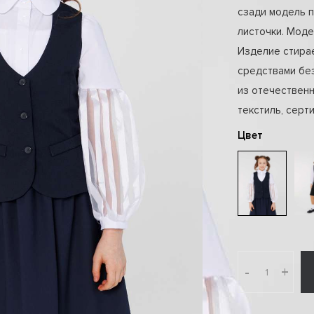
сзади модель 
листочки. Моде
Изделие стирае
средствами без
из отечествен
текстиль, сер
Цвет
-
+