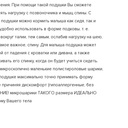
ления. При помощи такой подушки Вы сможете
ять нагрузку с позвоночника и мышц спины. С
подушки можно кормить малыша как сидя, так и
удобно использовать в форме подковы, т. е.
вокруг талии, тем самым, ослабив нагрузку на шею,
 самое важное, спину. Для малыша подушка может
й от падения с кроватки или дивана, а также
вать его спинку, когда он будет учиться сидеть.
 микроскопично маленькие полистироловые шарики,
 подушке максимально точно принимать форму
е причиняя дискомфорт (гипоаллергенные, без
АНИЕ! микрошарики ТАКОГО размера ИДЕАЛЬНО
му Вашего тела