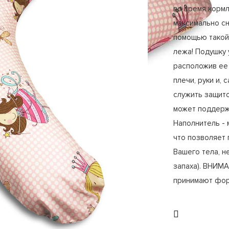
во время корм
максимально сн
помощью такой 
лежа! Подушку 
расположив ее 
плечи, руки и,
служить защито
может поддержи
Наполнитель -
что позволяет
Вашего тела, н
запаха). ВНИМ
принимают фор