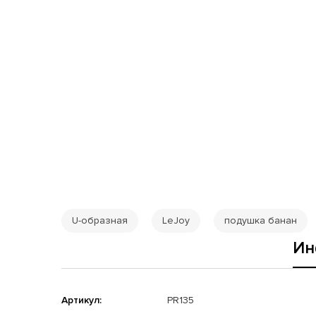
U-образная
LeJoy
подушка банан
Ин
Артикул:
PR135