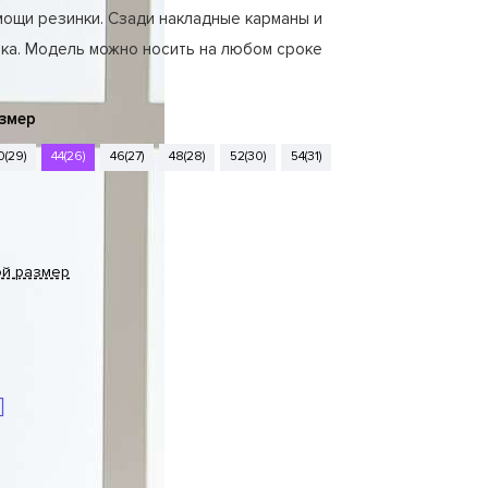
мощи резинки. Сзади накладные карманы и
тка. Модель можно носить на любом сроке
змер
0(29)
44(26)
46(27)
48(28)
52(30)
54(31)
ой размер