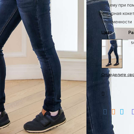
объему при по
фигурная коке
беременности
Цвет
Ра
5
Определите св