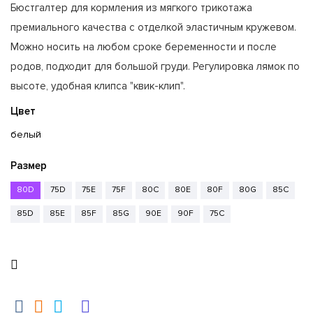
Бюстгалтер для кормления из мягкого трикотажа
премиального качества с отделкой эластичным кружевом.
Можно носить на любом сроке беременности и после
родов, подходит для большой груди. Регулировка лямок по
высоте, удобная клипса "квик-клип".
Цвет
белый
Размер
80D
75D
75E
75F
80C
80E
80F
80G
85C
85D
85E
85F
85G
90E
90F
75C