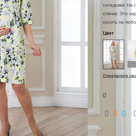
складками. На 
спинке. Это на
носить на любо
Цвет
Определите св