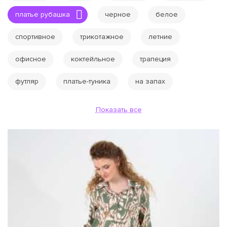
платье рубашка
черное
белое
спортивное
трикотажное
летние
офисное
коктейльное
трапеция
футляр
платье-туника
на запах
Показать все