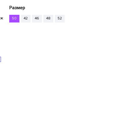
Размер
нж
50
42
46
48
52