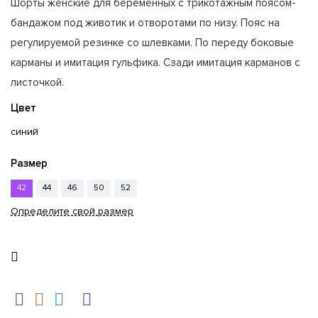
Шорты женские для беременных с трикотажным поясом-
бандажом под животик и отворотами по низу. Пояс на
регулируемой резинке со шлевками. По переду боковые
карманы и имитация гульфика. Сзади имитация карманов с
листочкой.
Цвет
синий
Размер
42
44
46
50
52
Определите свой размер