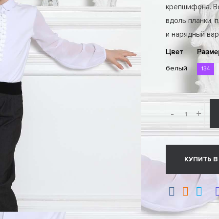
крепшифона. Во
вдоль планки, 
и нарядный вар
Цвет
Разме
белый
134
-
+
КУПИТЬ В