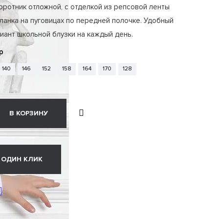
ротник отложной, с отделкой из репсовой ленты
планка на пуговицах по передней полочке. Удобный
иант школьной блузки на каждый день.
р
140
146
152
158
164
170
128
В КОРЗИНУ
 ОДИН КЛИК