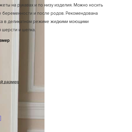
жеты на рукавах и по низу изделия. Можно носить
е беременности и после родов. Рекомендована
ка в деликатном режиме жидкими моющими
 шерсти и шелка.
змер
ой размер