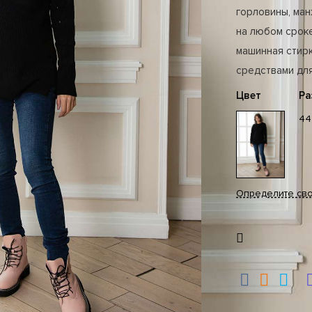
горловины, ман
на любом срок
машинная стир
средствами для
Цвет
Ра
44
Определите св