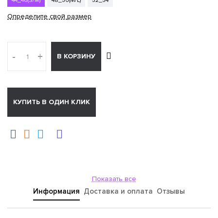
44_46(S/M)
48_50(M/L)
52_54
Определите свой размер
-
+
В КОРЗИНУ
КУПИТЬ В ОДИН КЛИК
Показать все
Информация
Доставка и оплата
Отзывы