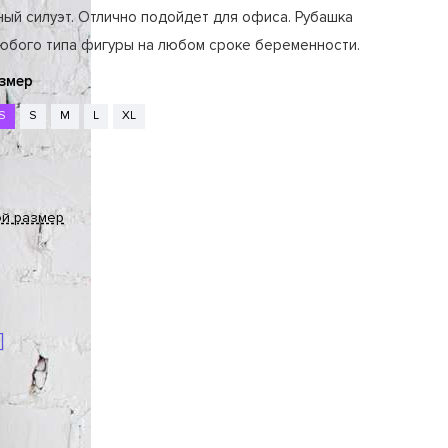
ный силуэт. Отлично подойдет для офиса. Рубашка
любого типа фигуры на любом сроке беременности.
змер
S
S
M
L
XL
ой размер