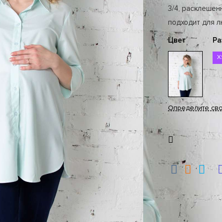
3/4, расклешен
подходит для 
Цвет
Ра
X
Определите св