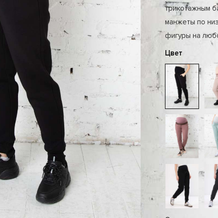
трикотажным б
манжеты по ни
фигуры на люб
Цвет