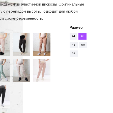
андажом из эластичной вискозы. Оригинальные
зу с перепадом высоты.Подходит для любой
ом сроке беременности.
Размер
44
46
48
50
52