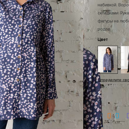
набивкой. Воро
складками. Рук
фигуры на люб
родов.
Цвет
Определите св