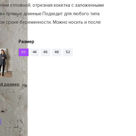
тник отложной, отрезная кокетка с заложенными
ава прямые длинные.Подходит для любого типа
ом сроке беременности. Можно носить и после
Размер
50
44
46
48
52
ой размер