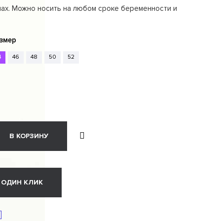
пах. Можно носить на любом сроке беременности и
змер
4
46
48
50
52
В КОРЗИНУ
 ОДИН КЛИК