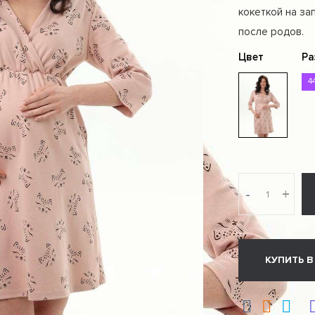
кокеткой на за
после родов.
Цвет
Ра
4
-
+
КУПИТЬ В