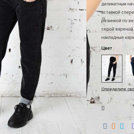
деликатным на
вставкой спер
резинкой по ве
серой вареной
накладные кар
Цвет
Определите св