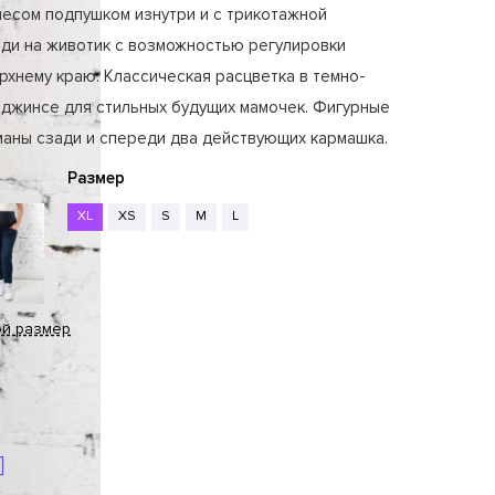
чесом подпушком изнутри и с трикотажной
еди на животик с возможностью регулировки
рхнему краю. Классическая расцветка в темно-
 джинсе для стильных будущих мамочек. Фигурные
маны сзади и спереди два действующих кармашка.
Размер
XL
XS
S
M
L
ой размер