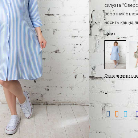
силуэта "Оверс
воротник отло
носить как на 
Цвет
Определите св