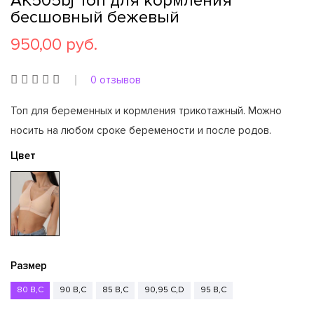
АК505bj Топ для кормления
бесшовный бежевый
950,00 руб.
0 отзывов
Топ для беременных и кормления трикотажный. Можно
носить на любом сроке беремености и после родов.
Цвет
Размер
80 B,C
90 B,C
85 B,C
90,95 C,D
95 B,C