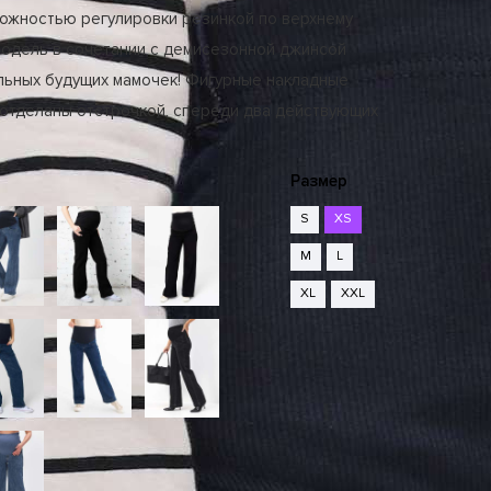
можностью регулировки резинкой по верхнему
модель в сочетании с демисезонной джинсой
льных будущих мамочек! Фигурные накладные
 отделаны отстрочкой, спереди два действующих
Размер
S
XS
M
L
XL
XXL