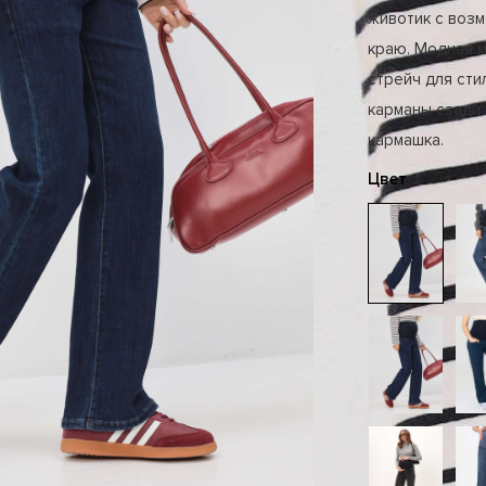
животик с воз
краю. Модная 
стрейч для сти
карманы сзади
кармашка.
Цвет