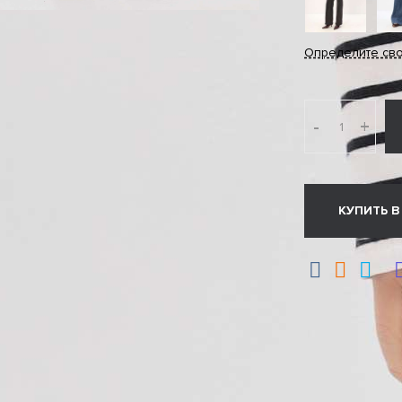
Определите св
-
+
КУПИТЬ В