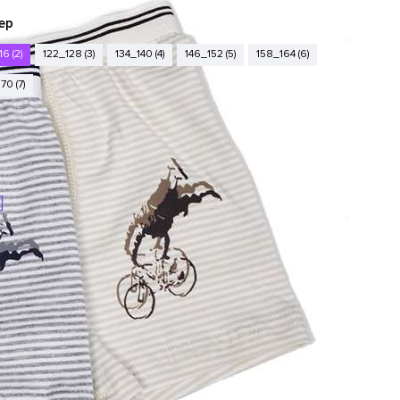
ер
16 (2)
122_128 (3)
134_140 (4)
146_152 (5)
158_164 (6)
70 (7)