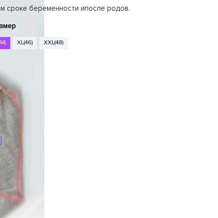
ом сроке беременности ипосле родов.
змер
44)
XL(46)
XXL(48)