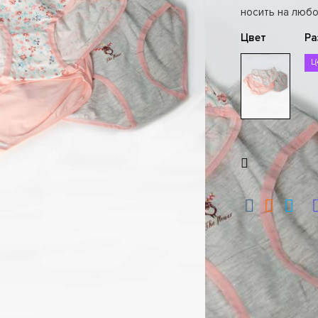
носить на люб
Цвет
Ра
L(