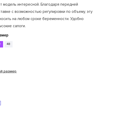
т модель интересной. Благодаря передней
тавке с возможностью регулировки по объему, эту
носить на любом сроке беременности. Удобно
ысокие сапоги.
змер
2
48
ой размер