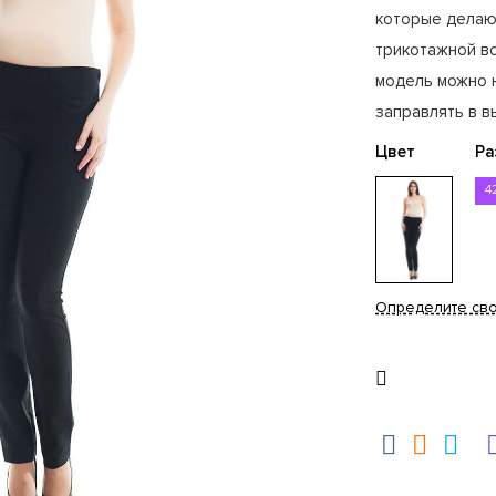
которые делаю
трикотажной вс
модель можно 
заправлять в в
Цвет
Ра
4
Определите св