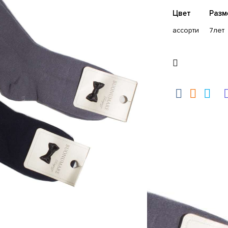
Цвет
Разм
ассорти
7лет