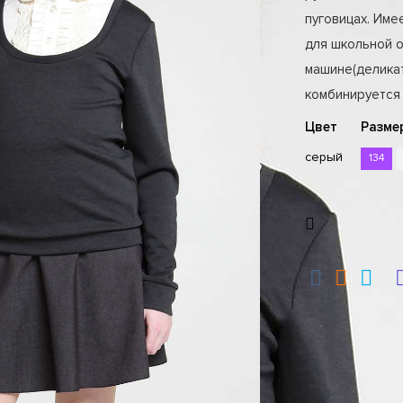
пуговицах. Име
для школьной 
машине(деликат
комбинируется
Цвет
Разме
серый
134