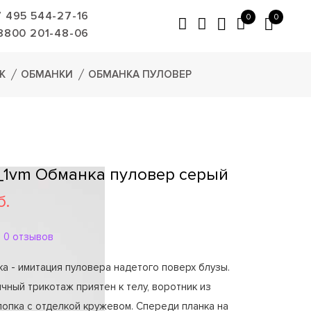
7 495 544-27-16
0
0
8800 201-48-06
К
ОБМАНКИ
ОБМАНКА ПУЛОВЕР
1vm Обманка пуловер серый
б.
0 отзывов
а - имитация пуловера надетого поверх блузы.
чный трикотаж приятен к телу, воротник из
опка с отделкой кружевом. Спереди планка на