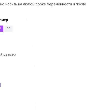
жно носить на любом сроке беременности и после
змер
8
50
ой размер