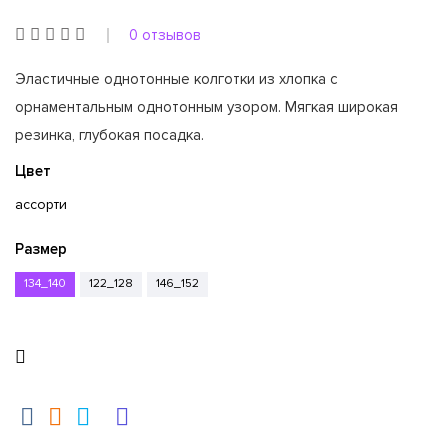
0 отзывов
Эластичные однотонные колготки из хлопка с
орнаментальным однотонным узором. Мягкая широкая
резинка, глубокая посадка.
Цвет
ассорти
Размер
134_140
122_128
146_152