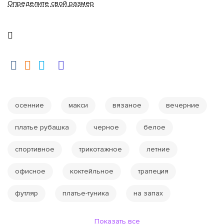
Определите свой размер
осенние
макси
вязаное
вечерние
платье рубашка
черное
белое
спортивное
трикотажное
летние
офисное
коктейльное
трапеция
футляр
платье-туника
на запах
Показать все