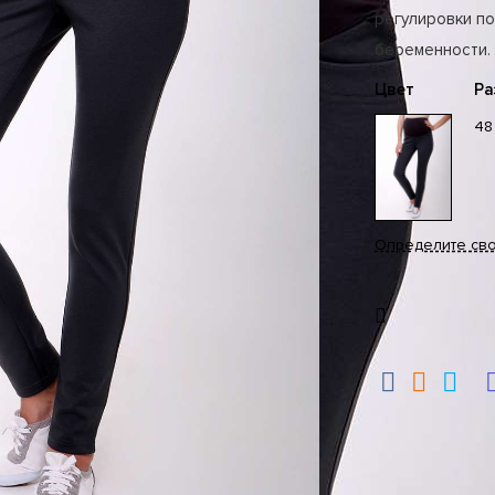
регулировки по
беременности.
Цвет
Ра
48
Определите св