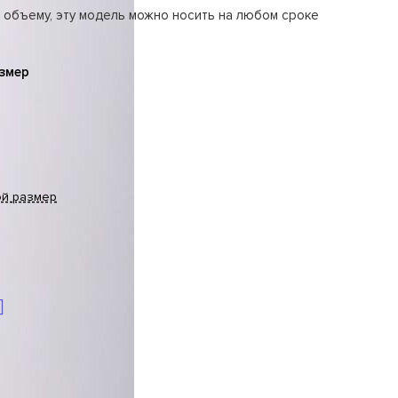
 объему, эту модель можно носить на любом сроке
змер
ой размер