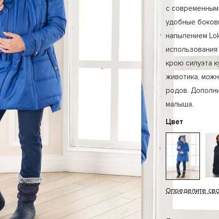
с современным 
удобные боковы
напылением Lok
использования 
крою силуэта к
животика, можн
родов. Дополн
малыша.
Цвет
Определите св