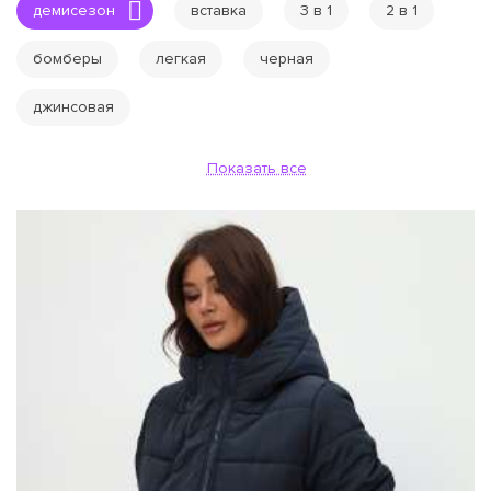
демисезон
вставка
3 в 1
2 в 1
бомберы
легкая
черная
джинсовая
Показать все