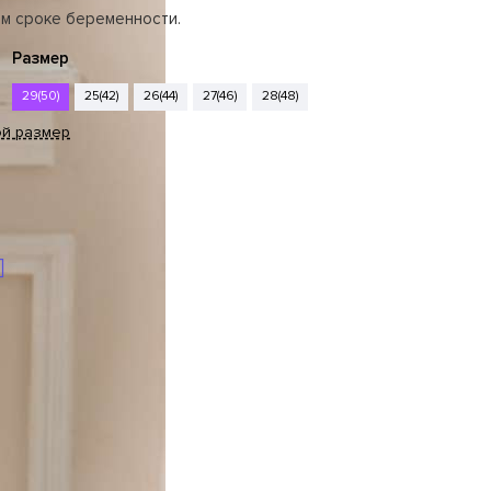
ом сроке беременности.
Размер
29(50)
25(42)
26(44)
27(46)
28(48)
ой размер