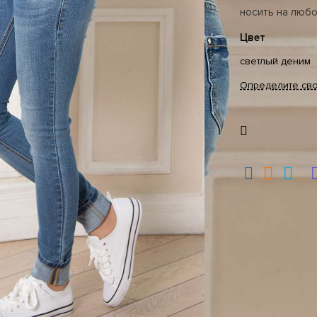
носить на люб
Цвет
светлый деним
Определите св