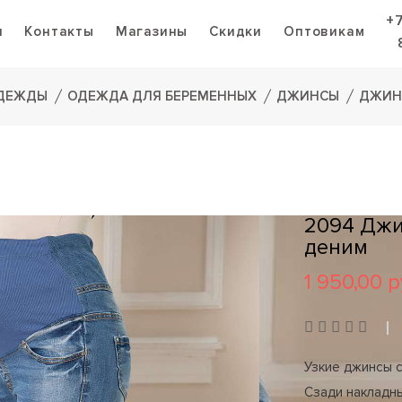
+
я
Контакты
Магазины
Скидки
Оптовикам
ОДЕЖДЫ
ОДЕЖДА ДЛЯ БЕРЕМЕННЫХ
ДЖИНСЫ
ДЖИН
2094 Джи
деним
1 950,00 р
Узкие джинсы 
Сзади накладн