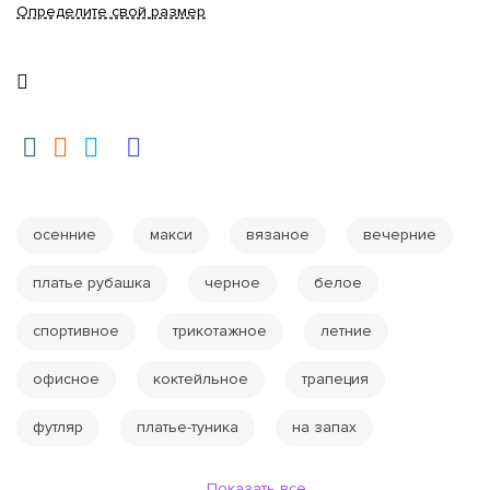
Определите свой размер
осенние
макси
вязаное
вечерние
платье рубашка
черное
белое
спортивное
трикотажное
летние
офисное
коктейльное
трапеция
футляр
платье-туника
на запах
Показать все