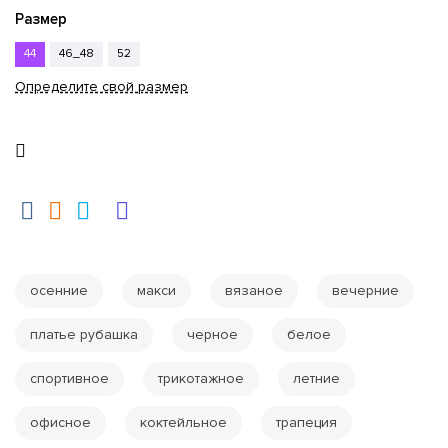
Размер
44
46_48
52
Определите свой размер
осенние
макси
вязаное
вечерние
платье рубашка
черное
белое
спортивное
трикотажное
летние
офисное
коктейльное
трапеция