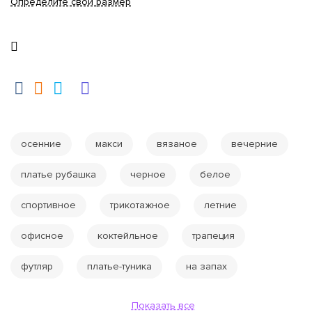
Определите свой размер
осенние
макси
вязаное
вечерние
платье рубашка
черное
белое
спортивное
трикотажное
летние
офисное
коктейльное
трапеция
футляр
платье-туника
на запах
Показать все